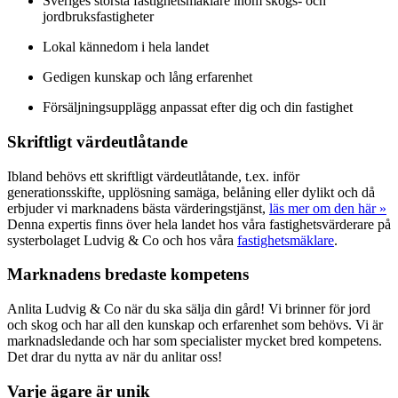
Sveriges största fastighetsmäklare inom skogs- och
jordbruksfastigheter
Lokal kännedom i hela landet
Gedigen kunskap och lång erfarenhet
Försäljningsupplägg anpassat efter dig och din fastighet
Skriftligt värdeutlåtande
Ibland behövs ett skriftligt värdeutlåtande, t.ex. inför
generationsskifte, upplösning samäga, belåning eller dylikt och då
erbjuder vi marknadens bästa värderingstjänst,
läs mer om den här »
Denna expertis finns över hela landet hos våra fastighetsvärderare på
systerbolaget Ludvig & Co och hos våra
fastighetsmäklare
.
Marknadens bredaste kompetens
Anlita Ludvig & Co när du ska sälja din gård! Vi brinner för jord
och skog och har all den kunskap och erfarenhet som behövs. Vi är
marknadsledande och har som specialister mycket bred kompetens.
Det drar du nytta av när du anlitar oss!
Varje ägare är unik