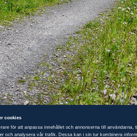
u juridisk rätt att köra på vägen in till din fastighet? Har någo
r cookies
rare för att anpassa innehållet och annonserna till användarna, t
yldigheter man har som fastighetsägare. Att hamna i tvist om fastighetsgrä
 dig lugnare och säkrare som fastighetsägare, är detta kostnadsfria webb
ier och analysera vår trafik. Dessa kan i sin tur kombinera info