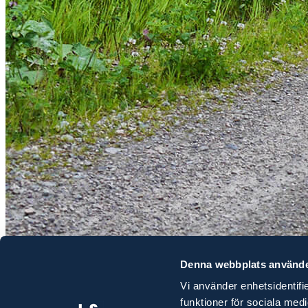
Hur väl känner du din fastighet? Vet du var gränserna går? Har d
Denna webbplats använde
Vi använder enhetsidentifie
Det är viktigt att känna sin fastighet och veta vilka rättigheter och sk
när du säljer blir ofta en kostsam affär. Vill du veta hur du kan känna
funktioner för sociala med