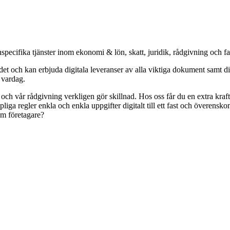
specifika tjänster inom ekonomi & lön, skatt, juridik, rådgivning och f
och kan erbjuda digitala leveranser av alla viktiga dokument samt digit
s vardag.
r och vår rådgivning verkligen gör skillnad. Hos oss får du en extra kr
pliga regler enkla och enkla uppgifter digitalt till ett fast och överens
om företagare?