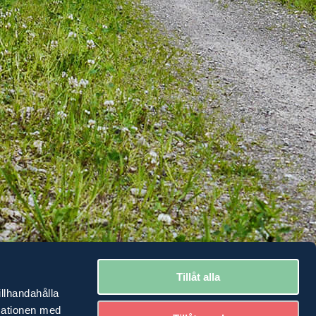
n annan rätt att använda områden på din fastighet?
Tillåt alla
illhandahålla
nser och rättigheter som rör din fastighet när du själv är ägare eller
inarium en bra början.
rmationen med