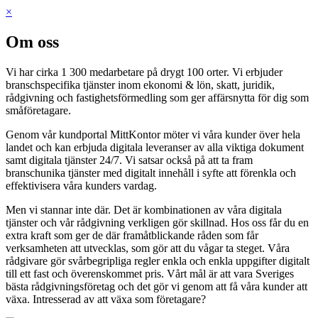
×
Om oss
Vi har cirka 1 300 medarbetare på drygt 100 orter. Vi erbjuder
branschspecifika tjänster inom ekonomi & lön, skatt, juridik,
rådgivning och fastighetsförmedling som ger affärsnytta för dig som
småföretagare.
Genom vår kundportal MittKontor möter vi våra kunder över hela
landet och kan erbjuda digitala leveranser av alla viktiga dokument
samt digitala tjänster 24/7. Vi satsar också på att ta fram
branschunika tjänster med digitalt innehåll i syfte att förenkla och
effektivisera våra kunders vardag.
Men vi stannar inte där. Det är kombinationen av våra digitala
tjänster och vår rådgivning verkligen gör skillnad. Hos oss får du en
extra kraft som ger de där framåtblickande råden som får
verksamheten att utvecklas, som gör att du vågar ta steget. Våra
rådgivare gör svårbegripliga regler enkla och enkla uppgifter digitalt
till ett fast och överenskommet pris. Vårt mål är att vara Sveriges
bästa rådgivningsföretag och det gör vi genom att få våra kunder att
växa. Intresserad av att växa som företagare?