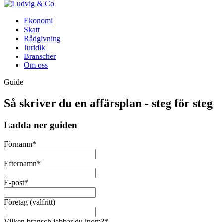
Ekonomi
Skatt
Rådgivning
Juridik
Branscher
Om oss
Guide
Så skriver du en affärsplan - steg för steg
Ladda ner guiden
Förnamn
*
Efternamn
*
E-post
*
Företag (valfritt)
Vilken bransch jobbar du inom?
*