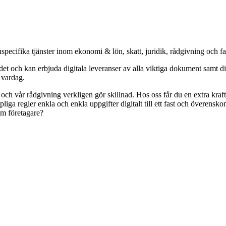
specifika tjänster inom ekonomi & lön, skatt, juridik, rådgivning och f
och kan erbjuda digitala leveranser av alla viktiga dokument samt digit
s vardag.
r och vår rådgivning verkligen gör skillnad. Hos oss får du en extra kr
pliga regler enkla och enkla uppgifter digitalt till ett fast och överens
om företagare?