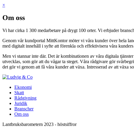
×
Om oss
Vi har cirka 1 300 medarbetare på drygt 100 orter. Vi erbjuder bransch
Genom vår kundportal MittKontor möter vi våra kunder över hela landet 
med digitalt innehåll i syfte att förenkla och effektivisera våra kunder
Men vi stannar inte där. Det är kombinationen av våra digitala tjänste
utvecklas, som gör att du vågar ta steget. Våra rådgivare gör svårbegri
det gör vi genom att få våra kunder att växa. Intresserad av att växa s
Ekonomi
Skatt
Rådgivning
Juridik
Branscher
Om oss
Lantbruksbarometern 2023 - höstsiffror