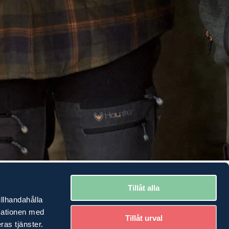
åt. Sjunkande räntor och förväntningar om fler räntesänkningar
ta gången under 2000-talet. Det visar höstens
Tillåt alla
illhandahålla
rmationen med
Tillåt urval
ras tjänster.