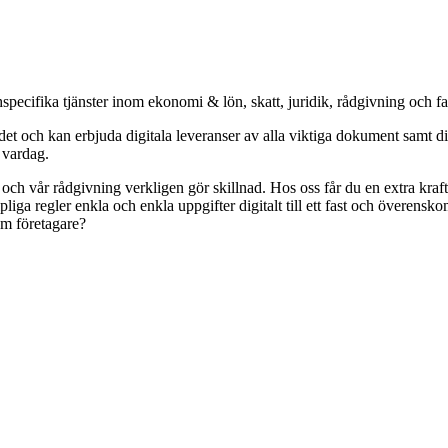
specifika tjänster inom ekonomi & lön, skatt, juridik, rådgivning och f
och kan erbjuda digitala leveranser av alla viktiga dokument samt digit
s vardag.
r och vår rådgivning verkligen gör skillnad. Hos oss får du en extra kr
pliga regler enkla och enkla uppgifter digitalt till ett fast och överens
om företagare?