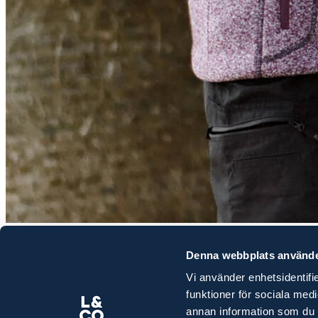
De svenska lantbrukarna upplever en bättre lönsamhet än i våras
Denna webbplats använde
har bidragit till den ökade optimismen. Samtidigt är det ett tren
Lantbruksbarometer som ges ut av Ludvig & Co, Swedbank oc
Vi använder enhetsidentifie
Ladda ner Lantbruksbarometern 2024 höst och läs mer om:
funktioner för sociala med
annan information som du ha
Grisproducenterna är nöjdast med lönsamheten