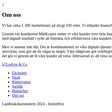
×
Om oss
Vi har cirka 1 300 medarbetare på drygt 100 orter. Vi erbjuder bransch
Genom vår kundportal MittKontor möter vi våra kunder över hela landet 
med digitalt innehåll i syfte att förenkla och effektivisera våra kunder
Men vi stannar inte där. Det är kombinationen av våra digitala tjänste
utvecklas, som gör att du vågar ta steget. Våra rådgivare gör svårbegri
det gör vi genom att få våra kunder att växa. Intresserad av att växa s
Ekonomi
Skatt
Rådgivning
Juridik
Branscher
Om oss
Lantbruksbarometern 2024 - höstsiffror