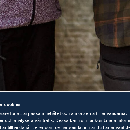
, och tror också på ytterligare förbättringar när de blickar fram
r cookies
dbrott i lantbruksföretagens skuldsättning som nu minskar för förs
h Sparbankerna.
rare för att anpassa innehållet och annonserna till användarna, t
ier och analysera vår trafik. Dessa kan i sin tur kombinera info
r tillhandahållit eller som de har samlat in när du har använt de