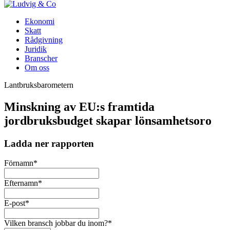
Ekonomi
Skatt
Rådgivning
Juridik
Branscher
Om oss
Lantbruksbarometern
Minskning av EU:s framtida
jordbruksbudget skapar lönsamhetsoro
Ladda ner rapporten
Förnamn
*
Efternamn
*
E-post
*
Vilken bransch jobbar du inom?
*