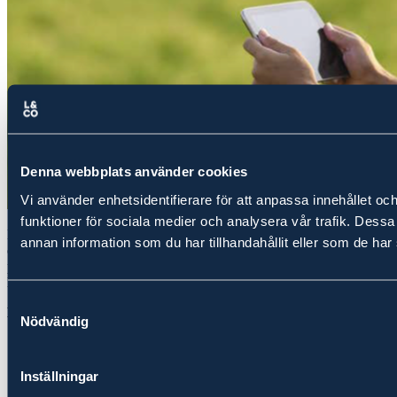
Denna webbplats använder cookies
Vi använder enhetsidentifierare för att anpassa innehållet och
funktioner för sociala medier och analysera vår trafik. Dess
Lantbruket som bransch har klarat sig bra under coronapandemin
annan information som du har tillhandahållit eller som de har 
och försäljningen av svenska matvaror har ökat. Däremot har
pandemin väckt frågor om hur trygg den svenska
livsmedelsförsörjningen egentligen är.
Samtyckesval
Ladda ner Lantbruksbarometern och läs mer om:
Nödvändig
Trots fortsatt och ökande efterfrågan på svenska
jordbruksprodukter och en, generellt sett, stor skörd med god
kvalitet under 2020 upplever lantbrukarna att lönsamheten
Inställningar
försämrats.