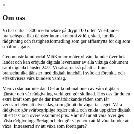
×
Om oss
Vi har cirka 1 300 medarbetare på drygt 100 orter. Vi erbjuder
branschspecifika tjänster inom ekonomi & lön, skatt, juridik,
rådgivning och fastighetsförmedling som ger affärsnytta för dig som
småföretagare.
Genom vår kundportal MittKontor möter vi våra kunder över hela
landet och kan erbjuda digitala leveranser av alla viktiga dokument
samt digitala tjänster 24/7. Vi satsar också på att ta fram
branschunika tjänster med digitalt innehåll i syfte att förenkla och
effektivisera våra kunders vardag.
Men vi stannar inte där. Det är kombinationen av våra digitala
tjänster och vår rådgivning verkligen gör skillnad. Hos oss får du en
extra kraft som ger de där framåtblickande råden som får
verksamheten att utvecklas, som gör att du vågar ta steget. Våra
rådgivare gör svårbegripliga regler enkla och enkla uppgifter digitalt
till ett fast och överenskommet pris. Vårt mål är att vara Sveriges
bästa rådgivningsföretag och det gör vi genom att få våra kunder att
växa. Intresserad av att växa som företagare?