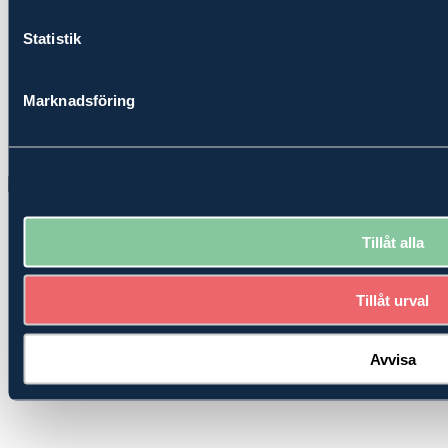
En sänkning av EU:s framtida jordbruksbudget kommer få
Statistik
negativa konsekvenser på svenskt lantbruk och därmed
Sveriges möjligheter till en ökad självförsörjning.
Svenska konsumenter har ett fortsatt starkt förtroende för
Marknadsföring
svenskt lantbruk.
Likviditeten, det vill säga lantbrukarnas kortsiktiga
betalningsförmåga, har förbättrats.
Tillåt alla
Tillåt urval
Avvisa