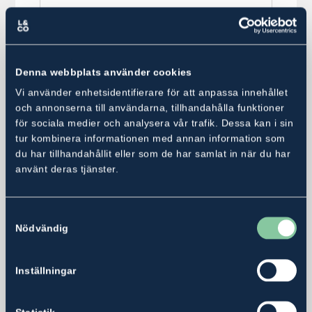
* Obligatoriskt fält
Denna webbplats använder cookies
Vi använder enhetsidentifierare för att anpassa innehållet
och annonserna till användarna, tillhandahålla funktioner
När du fyller i dina uppgifter ovan
för sociala medier och analysera vår trafik. Dessa kan i sin
kommer dina personuppgifter behandlas
tur kombinera informationen med annan information som
enligt Ludvig & Cos
du har tillhandahållit eller som de har samlat in när du har
använt deras tjänster.
integritetsmeddelande
.
Samtyckesval
Nödvändig
Inställningar